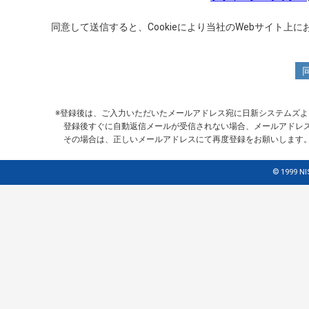
同意して送信すると、Cookieにより当社のWebサイト
※登録後は、ご入力いただいたメールアドレス宛に日新システムズ
登録後すぐに自動返信メールが受信されない場合、メールアドレ
その場合は、正しいメールアドレスにて再度登録をお願いします。また
© 1999 NI