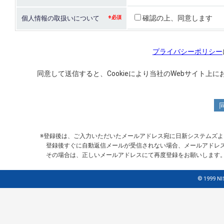
確認の上、同意します
個人情報の取扱いについて
プライバシーポリシー
同意して送信すると、Cookieにより当社のWebサイト
※登録後は、ご入力いただいたメールアドレス宛に日新システムズ
登録後すぐに自動返信メールが受信されない場合、メールアドレ
その場合は、正しいメールアドレスにて再度登録をお願いします。また
© 1999 NI